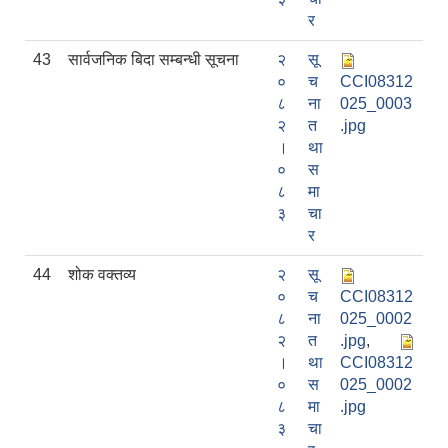
र
43
सार्वजनिक बिदा सम्बन्धी सूचना
२
सू
०
च
CCI08312
८
ना
025_0003
२
त
.jpg
।
था
०
स
८
मा
३
चा
र
44
शोक वक्तव्य
२
सू
०
च
CCI08312
८
ना
025_0002
२
त
.jpg
,
।
था
CCI08312
०
स
025_0002
८
मा
.jpg
३
चा