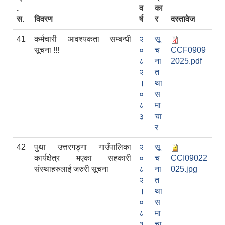
.
व
का
स.
विवरण
र्ष
र
दस्तावेज
41
कर्मचारी आवश्यकता सम्बन्धी
२
सू
सूचना !!!
०
च
CCF0909
८
ना
2025.pdf
२
त
।
था
०
स
८
मा
३
चा
र
42
पुथा उत्तरगङ्गा गाउँपालिका
२
सू
कार्यक्षेत्र भएका सहकारी
०
च
CCI09022
संस्थाहरुलाई जरुरी सूचना
८
ना
025.jpg
२
त
।
था
०
स
८
मा
३
चा