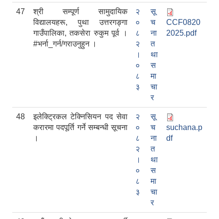
47
श्री सम्पूर्ण सामुदायिक
२
सू
विद्यालयहरू, पुथा उत्तरगङ्गा
०
च
CCF0820
गाउँपालिका, तकसेरा रुकुम पूर्व ।
८
ना
2025.pdf
#भर्ना_गर्न/गराउनुहुन ।
२
त
।
था
०
स
८
मा
३
चा
र
48
इलेक्ट्रिकल टेक्निसियन पद सेवा
२
सू
करारमा पदपूर्ति गर्ने सम्बन्धी सूचना
०
च
suchana.p
।
८
ना
df
२
त
।
था
०
स
८
मा
३
चा
र