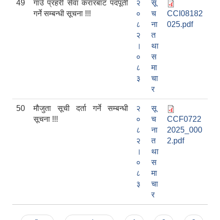
49
गाउँ प्रहरी सेवा करारबाट पदपूर्ती
२
सू
गर्ने सम्बन्धी सूचना !!!
०
च
CCI08182
८
ना
025.pdf
२
त
।
था
०
स
८
मा
३
चा
र
50
मौजुता सूची दर्ता गर्ने सम्बन्धी
२
सू
सूचना !!!
०
च
CCF0722
८
ना
2025_000
२
त
2.pdf
।
था
०
स
८
मा
३
चा
र