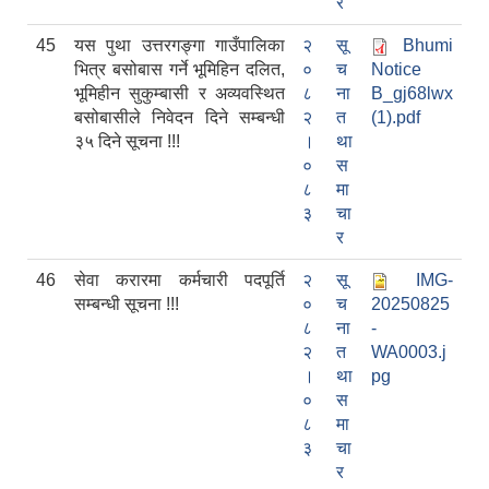
र
45
यस पुथा उत्तरगङ्गा गाउँपालिका
२
सू
Bhumi
भित्र बसोबास गर्ने भूमिहिन दलित,
०
च
Notice
भूमिहीन सुकुम्बासी र अव्यवस्थित
८
ना
B_gj68lwx
बसोबासीले निवेदन दिने सम्बन्धी
२
त
(1).pdf
३५ दिने सूचना !!!
।
था
०
स
८
मा
३
चा
र
46
सेवा करारमा कर्मचारी पदपूर्ति
२
सू
IMG-
सम्बन्धी सूचना !!!
०
च
20250825
८
ना
-
२
त
WA0003.j
।
था
pg
०
स
८
मा
३
चा
र