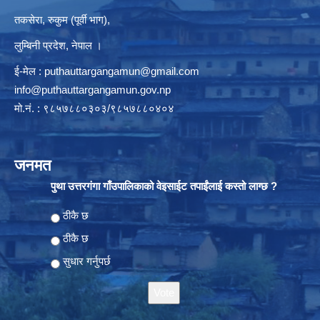
तकसेरा, रुकुम (पूर्वी भाग),
लुम्बिनी प्रदेश, नेपाल ।
ई-मेल :
puthauttargangamun@gmail.com
info@puthauttargangamun.gov.np
मो.नं. : ९८५७८८०३०३/९८५७८८०४०४
जनमत
पुथा उत्तरगंगा गाँउपालिकाको वेइसाईट तपाईंलाई कस्तो लाग्छ ?
Choices
ठीकै छ
ठीकै छ
सुधार गर्नुपर्छ