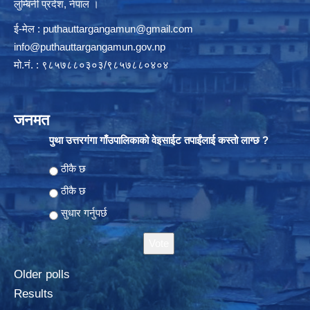
लुम्बिनी प्रदेश, नेपाल ।
ई-मेल :
puthauttargangamun@gmail.com
info@puthauttargangamun.gov.np
मो.नं. : ९८५७८८०३०३/९८५७८८०४०४
जनमत
पुथा उत्तरगंगा गाँउपालिकाको वेइसाईट तपाईंलाई कस्तो लाग्छ ?
Choices
ठीकै छ
ठीकै छ
सुधार गर्नुपर्छ
Older polls
Results