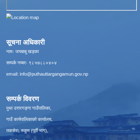
सूचना अधिकारी
नामः जयबाबु खड्का
सम्पर्क नम्बरः ९८५७८८०४०४
email:
info@puthauttargangamun.gov.np
सम्पर्क विवरण
पुथा उत्तरगङ्गा गाउँपालिका,
गाउँ कार्यपालिकाको कार्यालय,
तकसेरा, रुकुम (पूर्वी भाग),