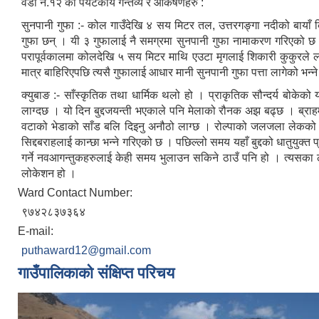
वडा नं.१२ का पर्यटकीय गन्तव्य र आकर्षणहरु :
सुनपानी गुफा :- कोल गाउँदेखि ४ सय मिटर तल, उत्तरगङ्गा नदीको बाय
गुफा छन् । यी ३ गुफालाई नै समग्रमा सुनपानी गुफा नामाकरण गरिएको छ ।
परापूर्वकालमा कोलदेखि ५ सय मिटर माथि एउटा मृगलाई शिकारी कुकुरले लख
मात्र बाहिरिएपछि त्यसै गुफालाई आधार मानी सुनपानी गुफा पत्ता लागेको भन्
क्युबाङ :- साँस्कृतिक तथा धार्मिक थलो हो । प्राकृतिक सौन्दर्य बोकेको
लाग्दछ । यो दिन बुद्दजयन्ती भएकाले पनि मेलाको रौनक अझ बढ्छ । ब्राहमण स
वटाको भेडाको साँड बलि दिइनु अनौठो लाग्छ । रोल्पाको जलजला लेकको ब
सिद्दबराहलाई कान्छा भन्ने गरिएको छ । पछिल्लो समय यहाँ बुद्दको धातुयु
गर्ने नवआगन्तुकहरुलाई केही समय भुलाउन सकिने ठाउँ पनि हो । त्यसका 
लोकेशन हो ।
Ward Contact Number:
९७४२८३७३६४
E-mail:
puthaward12@gmail.com
गाउँपालिकाको संक्षिप्त परिचय