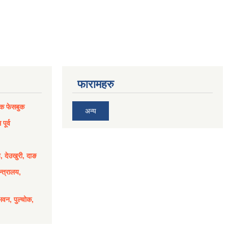
फारामहरु
िक फेसबुक
अन्य
पूर्व
य, देउखुरी, दाङ
्त्रालय,
भवन, पुल्चोक,