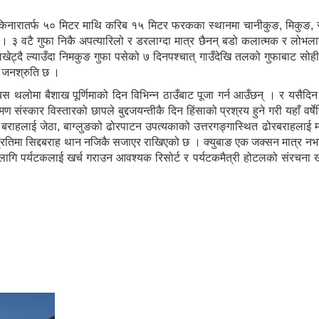
ाँ किनारातर्फ ५० मिटर माथि करिब १५ मिटर फरकका स्थानमा चानीकुङ, मिकुङ,
 ३ वटै गुफा निकै अपत्यारिलो र डरलाग्दा मात्र छैनन् बडो कलात्मक र लोभलाग
ेट्दै ल्याउँदा निमकुङ गुफा पसेको ७ दिनपश्चात् गाउँदेखि तलको गुफाबाट सोह
ने जनश्रुति छ ।
 यस थलोमा बैशाख पूर्णिमाको दिन विभिन्न ठाउँबाट पूजा गर्न आउँछन् । र यसैदिन
ंस्कार विस्तारको छापले बुद्दजयन्तीकै दिन हिंसाको प्रश्रय हुने गरी यहाँ वर्ष
राहलाई जेठा, बाग्लुङको ढोरपाटन उपत्यकाको उत्तरगङ्गास्थित ढोरबराहलाई म
क्त प्रतिमा सिद्दबराह थान नजिकै सजाएर राखिएको छ । क्युबाङ एक जक्सन मात्र न
लागि पर्यटकलाई खर्च गराउन आवश्यक रिसोर्ट र पर्यटकमैत्री होटलको संरचना ख