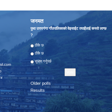
जनमत
पुथा उत्तरगंगा गाँउपालिकाको वेइसाईट तपाईंलाई कस्तो लाग्छ
?
Choices
ठीकै छ
ठीकै छ
सुधार गर्नुपर्छ
il.com
p
०४
Older polls
Results