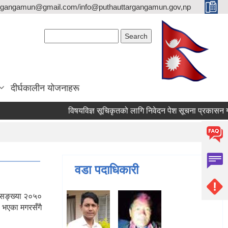
argangamun@gmail.com/info@puthauttargangamun.gov,np
Search form
Search
दीर्घकालीन योजनाहरू
विषयविज्ञ सूचिकृतको लागि निवेदन पेश सूचना प्रकासन गरिएक
वडा पदाधिकारी
जनसङ्ख्या २०५०
 भएका मगरसँगै