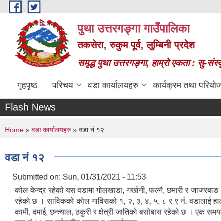
Skip to main content
पुथा उत्तरगङ्गा गाउँपालिका
तकसेरा, रुकुम पूर्व, लुम्बिनी प्रदेश
समृद्ध पुथा उत्तरगङ्गा, हाम्रो एकता : सु-सं
गृहपृष्ठ
परिचय
वडा कार्यालयहरु
कार्यक्रम तथा परियो
Flash News
You are here
Home
»
वडा कार्यालयहरु
» वडा नं १२
वडा नं १२
Submitted on:
Sun, 01/31/2021 - 11:53
कोल केन्द्र रहेको यस वडामा गोलखाडा, गर्खानी, फल्नै, छमारी र जाजरबाङ
रहेको छ । साविकको कोल गाविसको १, २, ३, ४, ५, ८ र ९ नं. वडालाई हालक
कामी, दमाई, छन्त्याल, ठकुरी र क्षेत्री जातिको बसोबास रहेको छ । एक समय