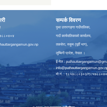
ारी
सम्पर्क विवरण
ा
पुथा उत्तरगङ्गा गाउँपालिका,
९८५७८८०४०४
गाउँ कार्यपालिकाको कार्यालय,
hauttargangamun.gov.np
तकसेरा, रुकुम (पूर्वी भाग),
लुम्बिनी प्रदेश, नेपाल ।
ई-मेल :
puthauttargangamun@gma
info@puthauttargangamun.gov.n
मो.नं. : ९८५७८८०३०३/९८५७८८०४