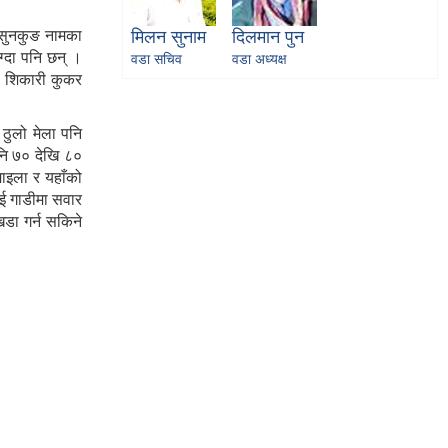
 सुनकुङ नामका
मिलन सुनाम
दिलमान पुन
्दा पनि छन् ।
वडा सचिव
वडा अध्यक्ष
ी शिकारी कुकर
 ठुलो मेला पनि
ेनि ७० देखि ८०
ाइला र यहाँको
भई गाडीमा सवार
डा गर्न सकिने