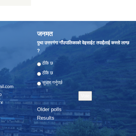
जनमत
पुथा उत्तरगंगा गाँउपालिकाको वेइसाईट तपाईंलाई कस्तो लाग्छ
?
Choices
ठीकै छ
ठीकै छ
सुधार गर्नुपर्छ
il.com
p
०४
Older polls
Results