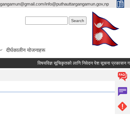
argangamun@gmail.com/info@puthauttargangamun.gov,np
Search form
Search
दीर्घकालीन योजनाहरू
विषयविज्ञ सूचिकृतको लागि निवेदन पेश सूचना प्रकासन गरिएको 