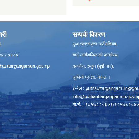
ारी
सम्पर्क विवरण
ा
पुथा उत्तरगङ्गा गाउँपालिका,
९८५७८८०४०४
गाउँ कार्यपालिकाको कार्यालय,
hauttargangamun.gov.np
तकसेरा, रुकुम (पूर्वी भाग),
लुम्बिनी प्रदेश, नेपाल ।
ई-मेल :
puthauttargangamun@gma
info@puthauttargangamun.gov.n
मो.नं. : ९८५७८८०३०३/९८५७८८०४