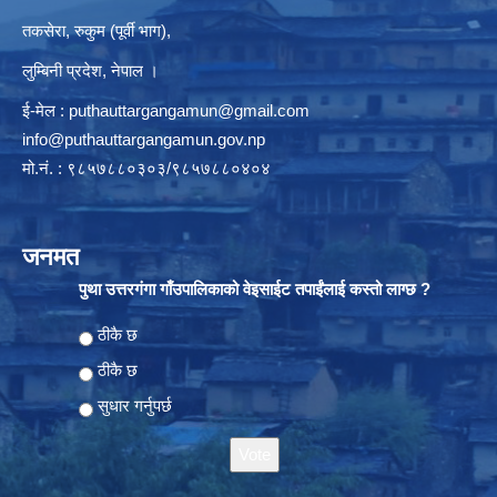
तकसेरा, रुकुम (पूर्वी भाग),
लुम्बिनी प्रदेश, नेपाल ।
ई-मेल :
puthauttargangamun@gmail.com
info@puthauttargangamun.gov.np
मो.नं. : ९८५७८८०३०३/९८५७८८०४०४
जनमत
पुथा उत्तरगंगा गाँउपालिकाको वेइसाईट तपाईंलाई कस्तो लाग्छ ?
Choices
ठीकै छ
ठीकै छ
सुधार गर्नुपर्छ