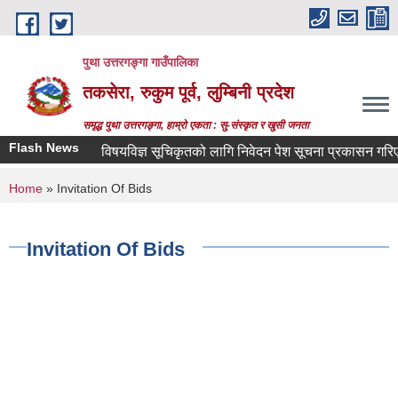
Skip to main content
पुथा उत्तरगङ्गा गाउँपालिका
तकसेरा, रुकुम पूर्व, लुम्बिनी प्रदेश
समृद्ध पुथा उत्तरगङ्गा, हाम्रो एकता : सु-संस्कृत र खुसी जनता
Flash News
विषयविज्ञ सूचिकृतको लागि निवेदन पेश सूचना प्रकासन गरिएको बा
You are here
Home
» Invitation Of Bids
Invitation Of Bids