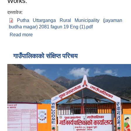
Works.
दस्तावेज:
Putha Uttarganga Rural Municipality (jayaman
budha magar) 2081 fagun 19 Eng (1).pdf
Read more
about Invitation For Sealed Quotation For the
procurement of following mentioned Works.
गाउँपालिकाको संक्षिप्त परिचय